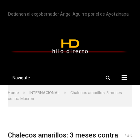
TRENDING
Detienen al exgobernador Ángel Aguirre por el de Ayotzinapa
Navigate
»
»
Home
INTERNACIONAL
Chalecos amarillos: 3 meses
contra Macron
Chalecos amarillos: 3 meses contra
0