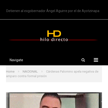
TRENDING
Detienen al exgobernador Ángel Aguirre por el de Ayotzinapa
Navigate
»
»
Home
NACIONAL
Cárdenas Palomino apela negativa de
amparo contra formal prisión