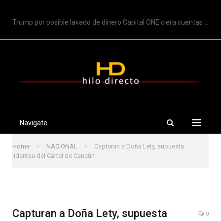
TRENDING
Trump por posible lavado de dinero Capital ONE ciera cuentas de Trump
Navigate
»
»
Home
NACIONAL
Capturan a Doña Lety, supuesta
lideresa del Cártel de Cancún
Capturan a Doña Lety, supuesta
0