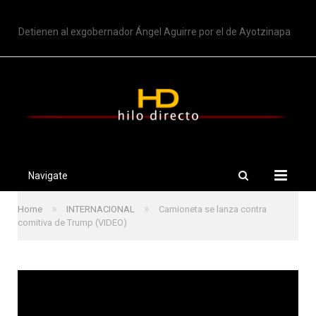
TRENDING
Detienen al exgobernador Ángel Aguirre por el de Ayotzinapa
Navigate
»
»
Home
INTERNACIONAL
Camioneta se lanza contra
comitiva de Trump (VIDEO)