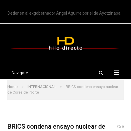
TRENDING
Detienen al exgobernador Ángel Aguirre por el de Ayotzinapa
Navigate
»
»
Home
INTERNACIONAL
BRICS condena ensayo nuclear
de Corea del Norte
BRICS condena ensayo nuclear de
0