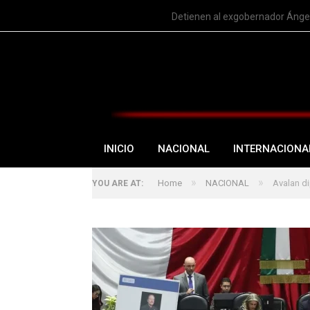
TRENDING
Detienen al exgobernador Ángel
INICIO
NACIONAL
INTERNACIONA
»
»
Home
NACIONAL
Avalan d
YOU ARE AT: