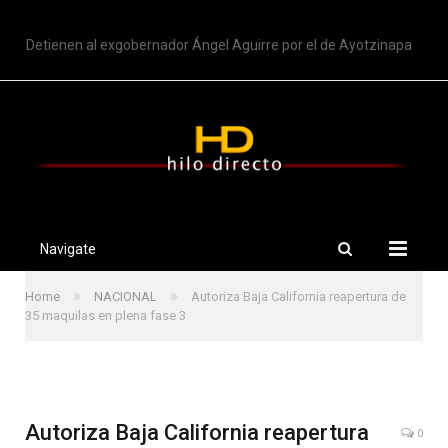
TRENDING
Detienen al exgobernador Ángel Aguirre por el de Ayotzinapa
Navigate
»
»
Home
NACIONAL
Autoriza Baja California reapertura de
35 maquilas en plena fase 3
Autoriza Baja California reapertura
0