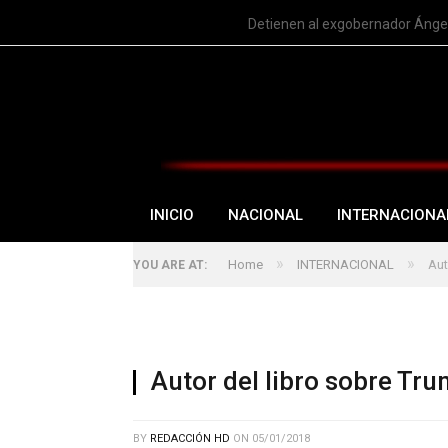
TRENDING
Detienen al exgobernador Ángel
INICIO
NACIONAL
INTERNACIONA
»
»
Home
INTERNACIONAL
Aut
YOU ARE AT:
Autor del libro sobre Tr
BY
REDACCIÓN HD
ON
05/01/2018