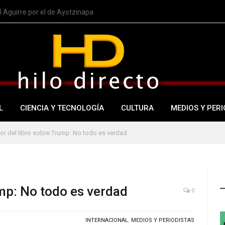
 Aguirre por el de Ayotzinapa
L
CIENCIA Y TECNOLOGÍA
CULTURA
MEDIOS Y PERI
or del libro sobre Trump: No todo es verdad
ump: No todo es verdad
0
INTERNACIONAL
,
MEDIOS Y PERIODISTAS