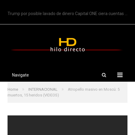
TRENDING
Trump por posible lavado de dinero Capital ONE ciera cuentas de Trump
Navigate
»
»
Home
INTERNACIONAL
Atropello masivo en Moscú: 5
muertos, 15 heridos (VIDEOS)