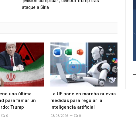
a
“¡Misión cumplida!”, celebra Trump tras
”
ataque a Siria
iene una última
La UE pone en marcha nuevas
d para firmar un
medidas para regular la
rdo: Trump
inteligencia artificial
0
03/08/2026
0