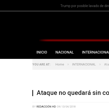
TRENDING
Trump por posible lavado de di
INICIO
NACIONAL
INTERNACIONA
»
»
Home
INTERNACIONAL
Ata
YOU ARE AT:
Ataque no quedará sin co
BY
REDACCIÓN HD
ON
13/04/2018