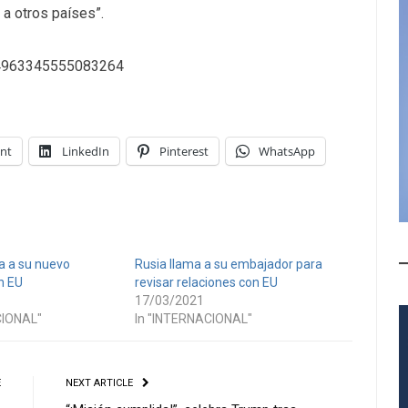
 a otros países”.
/984963345555083264
int
LinkedIn
Pinterest
WhatsApp
a a su nuevo
Rusia llama a su embajador para
n EU
revisar relaciones con EU
17/03/2021
CIONAL"
In "INTERNACIONAL"
E
NEXT ARTICLE