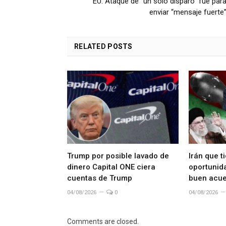
EU: Ataque de “un solo disparo” fue par
enviar “mensaje fuerte
RELATED
POSTS
Trump por posible lavado de
Irán que t
dinero Capital ONE ciera
oportunida
cuentas de Trump
buen acue
04/08/2026
0
04/08/2026
Comments are closed.