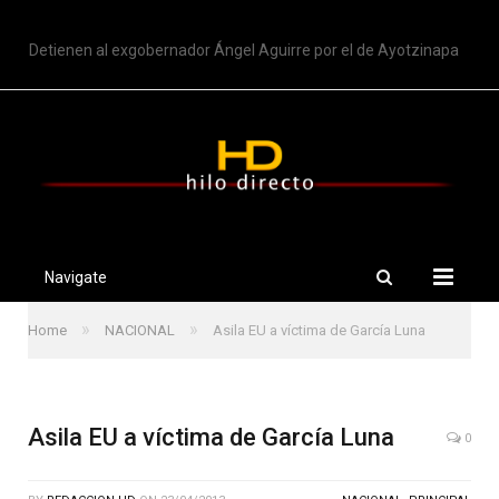
TRENDING
Detienen al exgobernador Ángel Aguirre por el de Ayotzinapa
Navigate
»
»
Home
NACIONAL
Asila EU a víctima de García Luna
Asila EU a víctima de García Luna
0