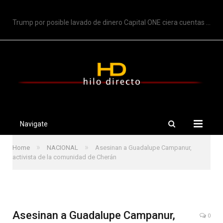
TRENDING
Trump por posible lavado de dinero Capital ONE ciera cuentas de Trump
Navigate
»
»
Home
NACIONAL
Asesinan a Guadalupe Campanur,
activista de la comunidad de Cherán
Asesinan a Guadalupe Campanur,
0