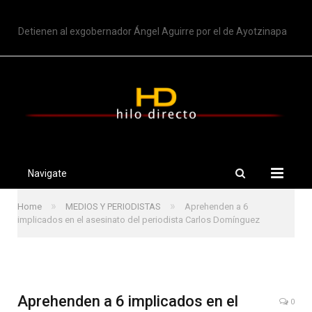
TRENDING
Detienen al exgobernador Ángel Aguirre por el de Ayotzinapa
Navigate
»
»
Home
MEDIOS Y PERIODISTAS
Aprehenden a 6
implicados en el asesinato del periodista Carlos Domínguez
Aprehenden a 6 implicados en el
0