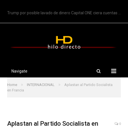
TRENDING
Trump por posible lavado de dinero Capital ONE ciera cuentas de Trump
Navigate
»
»
Home
INTERNACIONAL
Aplastan al Partido Socialista
en Francia
Aplastan al Partido Socialista en
0