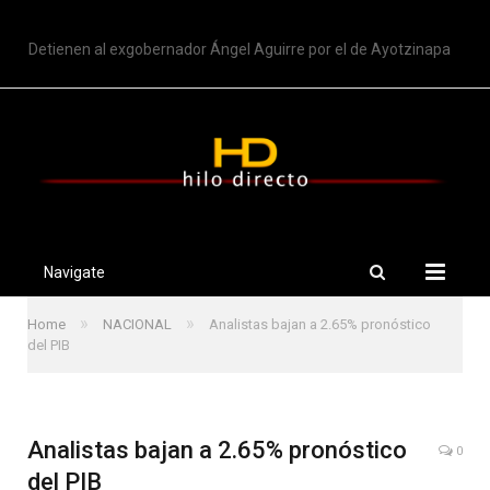
TRENDING
Detienen al exgobernador Ángel Aguirre por el de Ayotzinapa
Navigate
»
»
Home
NACIONAL
Analistas bajan a 2.65% pronóstico
del PIB
Analistas bajan a 2.65% pronóstico
0
del PIB