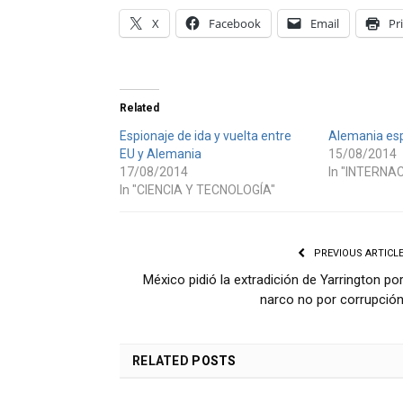
X
Facebook
Email
Pr
Related
Espionaje de ida y vuelta entre
Alemania espi
EU y Alemania
15/08/2014
17/08/2014
In "INTERNA
In "CIENCIA Y TECNOLOGÍA"
PREVIOUS ARTICL
México pidió la extradición de Yarrington po
narco no por corrupció
RELATED
POSTS