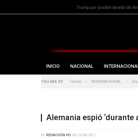
TRENDING
Trump por posible lavado de di
INICIO
NACIONAL
INTERNACIONA
»
»
Home
INTERNACIONAL
Ale
YOU ARE AT:
Alemania espió ‘durante 
BY
REDACCIÓN HD
ON
22/06/2017