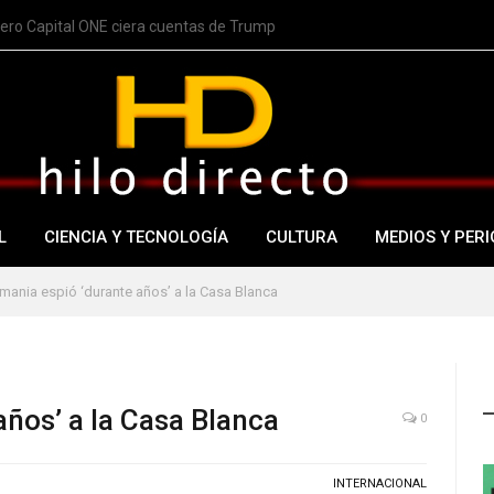
nero Capital ONE ciera cuentas de Trump
L
CIENCIA Y TECNOLOGÍA
CULTURA
MEDIOS Y PERI
mania espió ‘durante años’ a la Casa Blanca
años’ a la Casa Blanca
0
INTERNACIONAL