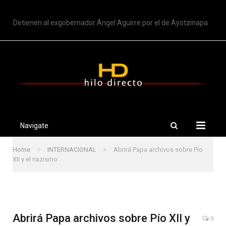
TRENDING
Detienen al exgobernador Ángel Aguirre por el de Ayotzinapa
Navigate
»
»
Home
INTERNACIONAL
Abrirá Papa archivos sobre Pío
XII y el nazismo
Abrirá Papa archivos sobre Pío XII y
0