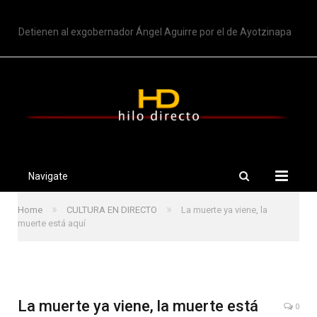
TRENDING
Detienen al exgobernador Ángel Aguirre por el de Ayotzinapa
Navigate
»
»
Home
CULTURA EN DIRECTO
La muerte ya viene, la
muerte está aquí
La muerte ya viene, la muerte está
0