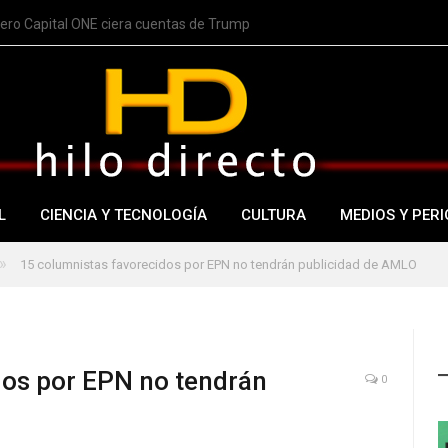
nero Capital ONE ciera cuentas de Trump
L
CIENCIA Y TECNOLOGÍA
CULTURA
MEDIOS Y PERI
»
15 columnistas favorecidos por EPN no tendrán publicidad de AMLO
dos por EPN no tendrán
0