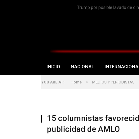
TRENDING
Trump por posible lavado de di
INICIO
NACIONAL
INTERNACIONA
»
Home
MEDIOS Y PERIODISTAS
YOU ARE AT:
15 columnistas favoreci
publicidad de AMLO