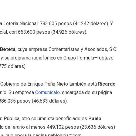
 Lotería Nacional: 783.605 pesos (41.242 dólares). Y
cial, con 663.600 pesos (34.926 dólares).
 Beteta
, cuya empresa Comentaristas y Asociados, S.C.
y su programa radiofónico en Grupo Fórmula— obtuvo
75 dólares).
el Gobierno de Enrique Peña Nieto también está
Ricardo
lenio. Su empresa
Comunícalo
, encargada de su página
 886.035 pesos (46.633 dólares).
ón Pública, otro columnista beneficiado es
Pablo
rado del erario al menos 449.102 pesos (23.636 dólares)
 que opera la página pablohiriart.com.