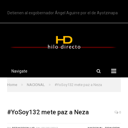
TRENDING
Detienen al exgobernador Ángel Aguirre por el de Ayotzinapa
Navigate
»
»
Home
NACIONAL
#YoSoy132 mete paz a Neza
#YoSoy132 mete paz a Neza
0