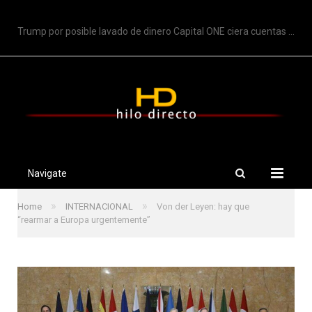
TRENDING
Trump por posible lavado de dinero Capital ONE ciera cuentas de Trump
Navigate
»
»
Home
INTERNACIONAL
Von der Leyen: hay que
“rearmar a Europa urgentemente”