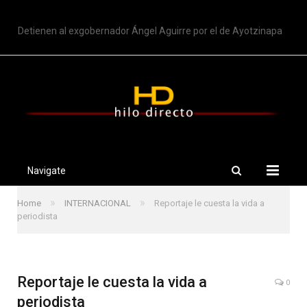
TRENDING
Detienen al exgobernador Ángel Aguirre por el de Ayotzinapa
Navigate
»
»
Home
INTERNACIONAL
Reportaje le cuesta la vida a
periodista
Reportaje le cuesta la vida a
0
periodista