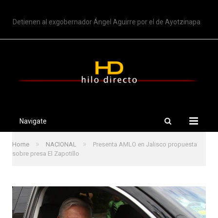
TRENDING
Nuevo intento de Trump sobre limitar ciudadanía por nacimiento
Navigate
»
»
Home
NACIONAL
Presenta AMLO en Jalisco propuesta
sobre presa El Zapotillo