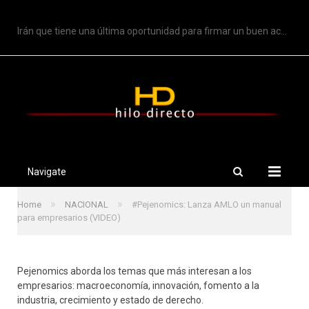
TRENDING
Irán que tiene una última oportunidad para firmar un buen acuerdo: Trump
Navigate
»
»
Home
NACIONAL
#Pejenomics: Lanza AMLO un manual
para empresarios (VIDEO)
Pejenomics aborda los temas que más interesan a los
empresarios: macroeconomía, innovación, fomento a la
industria, crecimiento y estado de derecho.