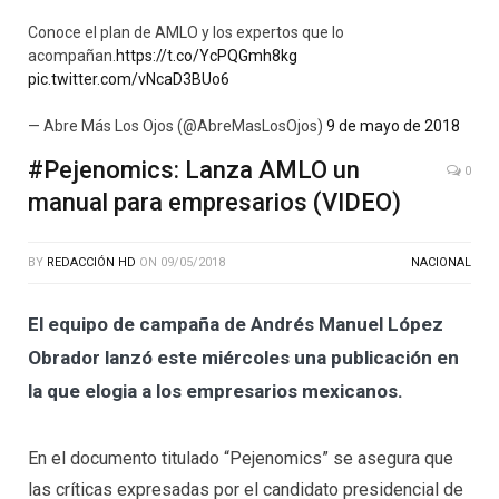
Conoce el plan de AMLO y los expertos que lo
acompañan.
https://t.co/YcPQGmh8kg
pic.twitter.com/vNcaD3BUo6
— Abre Más Los Ojos (@AbreMasLosOjos)
9 de mayo de 2018
#Pejenomics: Lanza AMLO un
0
manual para empresarios (VIDEO)
BY
REDACCIÓN HD
ON
09/05/2018
NACIONAL
El equipo de campaña de Andrés Manuel López
Obrador lanzó este miércoles una publicación en
la que elogia a los empresarios mexicanos.
En el documento titulado “Pejenomics” se asegura que
las críticas expresadas por el candidato presidencial de