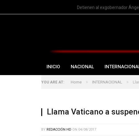
TRENDING
Detienen al exgobernador Ángel
INICIO
NACIONAL
INTERNACIONA
»
»
Home
INTERNACIONAL
Lla
YOU ARE AT:
Llama Vaticano a suspen
BY
REDACCIÓN HD
ON
04/08/2017