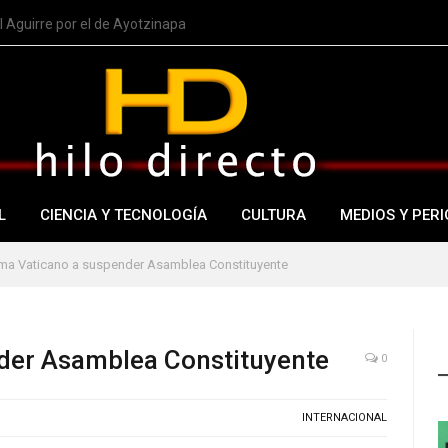
 Aguirre por el de Ayotzinapa
L
CIENCIA Y TECNOLOGÍA
CULTURA
MEDIOS Y PERI
ma Vaticano a suspender Asamblea Constituyente
der Asamblea Constituyente
0
INTERNACIONAL