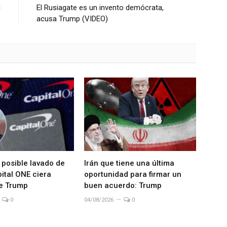
i
El Rusiagate es un invento demócrata,
O
acusa Trump (VIDEO)
 posible lavado de
Irán que tiene una última
ital ONE ciera
oportunidad para firmar un
e Trump
buen acuerdo: Trump
0
04/08/2026
0