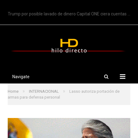
TRENDING
Trump por posible lavado de dinero Capital ONE ciera cuentas de Trump
Navigate
»
»
Home
INTERNACIONAL
Lasso autoriza portación de
armas para defensa personal