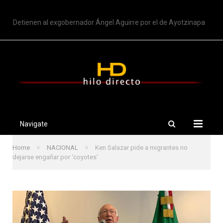
TRENDING
Detienen al exgobernador Ángel Aguirre por el de Ayotzinapa
Navigate
»
»
Home
NACIONAL
Ken Salazar pide a migrantes no
dejarse engañar por ‘coyotes’