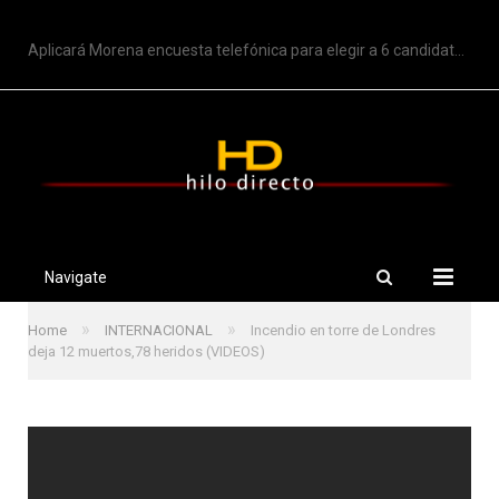
TRENDING
Aplicará Morena encuesta telefónica para elegir a 6 candidatos a gubernaturas
Navigate
»
»
Home
INTERNACIONAL
Incendio en torre de Londres
deja 12 muertos,78 heridos (VIDEOS)