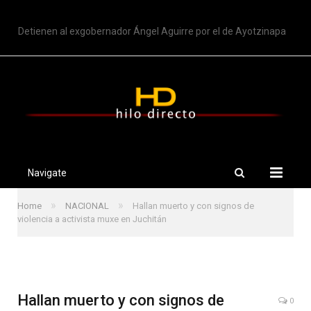
TRENDING
Detienen al exgobernador Ángel Aguirre por el de Ayotzinapa
Navigate
»
»
Home
NACIONAL
Hallan muerto y con signos de
violencia a activista muxe en Juchitán
Hallan muerto y con signos de
0