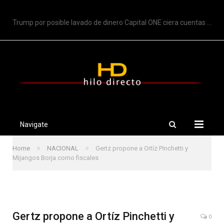
TRENDING
Trump por posible lavado de dinero Capital ONE ciera cuentas de Trump
Navigate
»
»
Home
NACIONAL
Gertz propone a Ortíz Pinchetti y
Mijangos Borja como fiscales
Gertz propone a Ortíz Pinchetti y
0