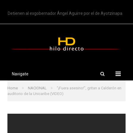
TRENDING
Detienen al exgobernador Ángel Aguirre por el de Ayotzinapa
Navigate
»
»
Home
NACIONAL
“¡Fuera asesino!”, gritan a Calderón en
auditorio de la Unicaribe (VIDEO)