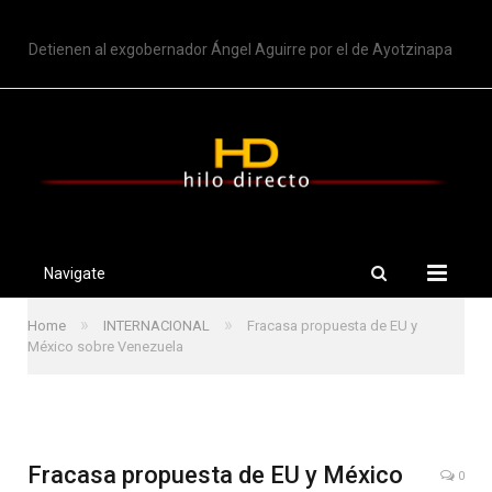
TRENDING
Detienen al exgobernador Ángel Aguirre por el de Ayotzinapa
Navigate
»
»
Home
INTERNACIONAL
Fracasa propuesta de EU y
México sobre Venezuela
Fracasa propuesta de EU y México
0