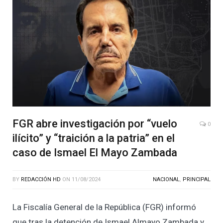
FGR abre investigación por “vuelo
0
ilícito” y “traición a la patria” en el
caso de Ismael El Mayo Zambada
BY
REDACCIÓN HD
ON
11/08/2024
NACIONAL
,
PRINCIPAL
La Fiscalía General de la República (FGR) informó
que tras la detención de Ismael Almayo Zambada y