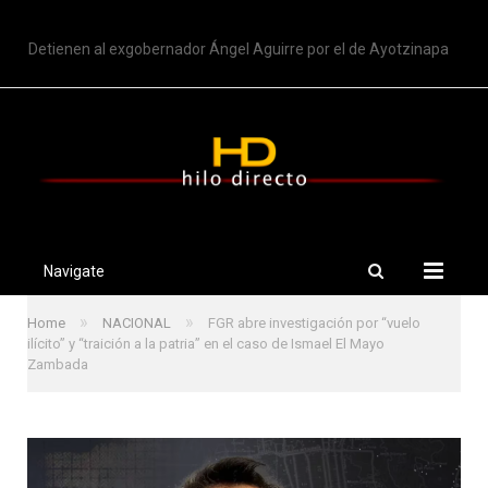
TRENDING
Detienen al exgobernador Ángel Aguirre por el de Ayotzinapa
Navigate
»
»
Home
NACIONAL
FGR abre investigación por “vuelo
ilícito” y “traición a la patria” en el caso de Ismael El Mayo
Zambada