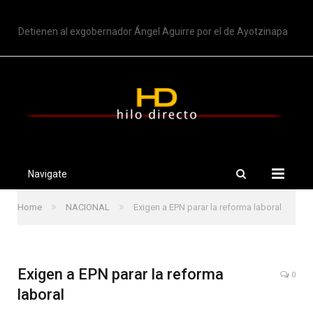
TRENDING
Detienen al exgobernador Ángel Aguirre por el de Ayotzinapa
Navigate
»
»
Home
NACIONAL
Exigen a EPN parar la reforma laboral
Exigen a EPN parar la reforma
0
laboral