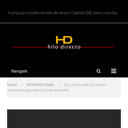
TRENDING
Trump por posible lavado de dinero Capital ONE ciera cuentas de Trump
Navigate
»
»
Home
INTERNACIONAL
EU y Corea del Sur lanzan
misiles en repuesta a Corea del Norte