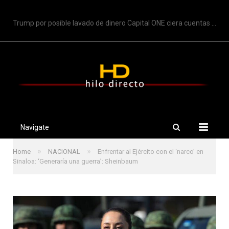
TRENDING
Trump por posible lavado de dinero Capital ONE ciera cuentas de Trump
Navigate
»
»
Home
NACIONAL
Enfrentar al Ejército con el ‘narco’ en
Sinaloa: ‘Generaría una guerra’: Sheinbaum