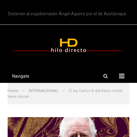
TRENDING
Detienen al exgobernador Ángel Aguirre por el de Ayotzinapa
Navigate
»
»
Home
INTERNACIONAL
El rey Carlos III del Reino Unido
tiene cáncer