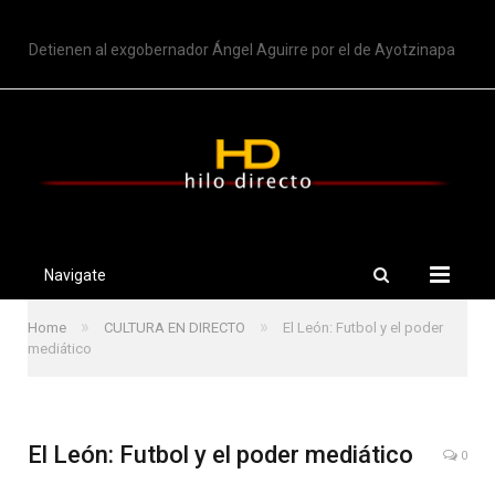
TRENDING
Detienen al exgobernador Ángel Aguirre por el de Ayotzinapa
Navigate
»
»
Home
CULTURA EN DIRECTO
El León: Futbol y el poder
mediático
El León: Futbol y el poder mediático
0