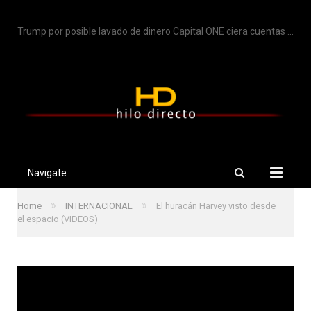
TRENDING
Trump por posible lavado de dinero Capital ONE ciera cuentas de Trump
Navigate
»
»
Home
INTERNACIONAL
El huracán Harvey visto desde
el espacio (VIDEOS)