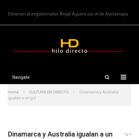
TRENDING
Detienen al exgobernador Ángel Aguirre por el de Ayotzinapa
Navigate
»
»
Home
CULTURA EN DIRECTO
Dinamarca y Australia
igualan a un gol
Dinamarca y Australia igualan a un
0