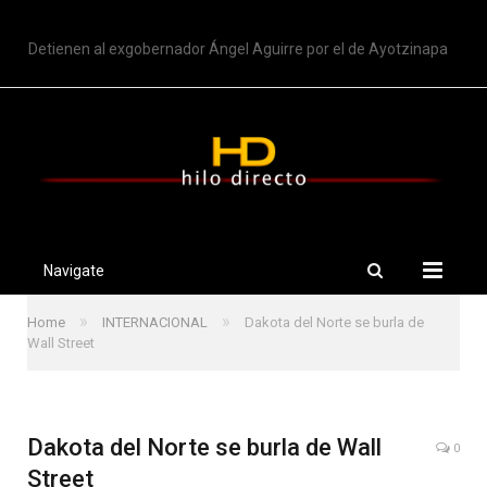
TRENDING
Detienen al exgobernador Ángel Aguirre por el de Ayotzinapa
Navigate
»
»
Home
INTERNACIONAL
Dakota del Norte se burla de
Wall Street
Dakota del Norte se burla de Wall
0
Street