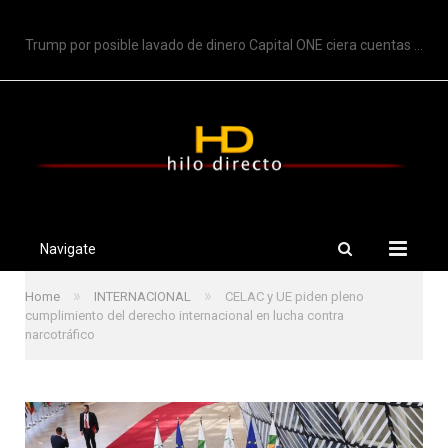
TRENDING
Trump por posible lavado de dinero Capital ONE ciera cuentas de Trump
Navigate
»
»
Home
INTERNACIONAL
CELAC y UE piden pleno
cumplimiento del derecho internacional en lucha contra
narcotráfico