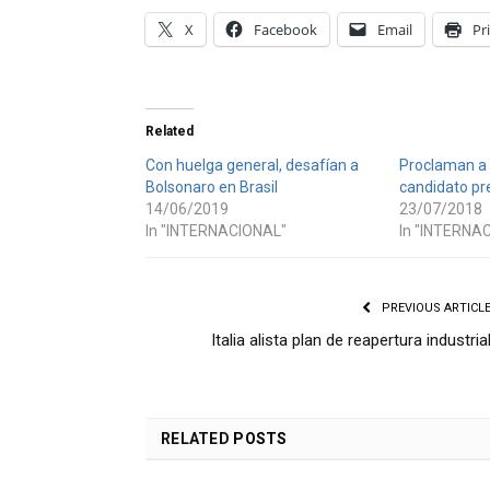
X
Facebook
Email
Pr
Related
Con huelga general, desafían a
Proclaman a 
Bolsonaro en Brasil
candidato pre
14/06/2019
23/07/2018
In "INTERNACIONAL"
In "INTERNA
PREVIOUS ARTICL
Italia alista plan de reapertura industria
RELATED
POSTS