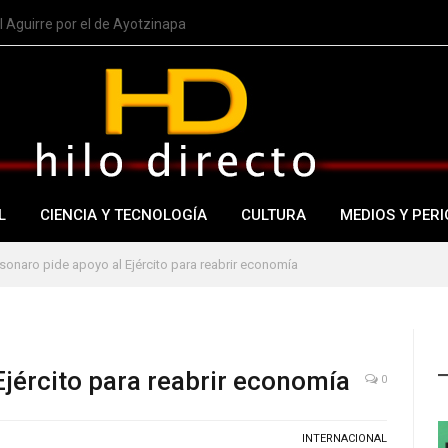
imitar ciudadanía por nacimiento
L
CIENCIA Y TECNOLOGÍA
CULTURA
MEDIOS Y PERI
sonaro pide apoyo al Ejército para reabrir economía
Ejército para reabrir economía
0
INTERNACIONAL