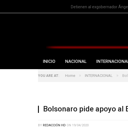
TRENDING
Nuevo intento de Trump sobre l
INICIO
NACIONAL
INTERNACIONA
»
»
Home
INTERNACIONAL
Bol
YOU ARE AT:
Bolsonaro pide apoyo al 
BY
REDACCIÓN HD
ON
19/04/2020