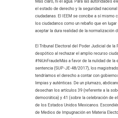
Más claro, ni el agua. Para las autoridades el
el estado de derecho y la seguridad nacional 
ciudadanas. El IEEM se concibe a sí mismo co
los ciudadanos como un rebaño que en lugar d
aceptar la dura realidad de la normalización d
El Tribunal Electoral del Poder Judicial de 
despótico al rechazar el amplio recurso ciu
#NiUnFraudeMás a favor de la nulidad de la 
sentencia (SUP-JE-48/2017), los magistrados
tendríamos el derecho a contar con gobierno
limpias y auténticas. De un plumazo, abdicand
desechan los artículos 39 (referente a la sob
democrática) y 41 (sobre la celebración de el
de los Estados Unidos Mexicanos. Escondiéndo
de Medios de Impugnación en Materia Electora