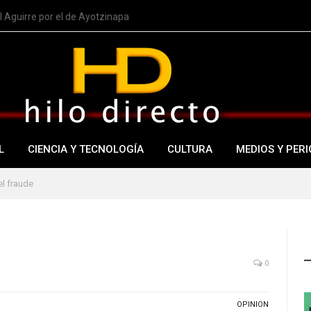
 Aguirre por el de Ayotzinapa
L
CIENCIA Y TECNOLOGÍA
CULTURA
MEDIOS Y PERI
l fraude
0
OPINION