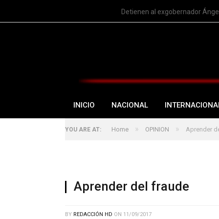
TRENDING
Detienen al exgobernador Ángel
INICIO
NACIONAL
INTERNACIONA
»
»
Home
OPINION
Aprender de
YOU ARE AT:
Aprender del fraude
BY
REDACCIÓN HD
ON
11/09/2017