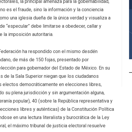
ectorales, la principal amenaza para la gobernabilidad,
no es el fraude, sino la información y la conciencia
mo una iglesia dueña de la única verdad y visualiza a
e “especular” debe limitarse a obedecer, callar y
e la imposición autoritaria.
la Federación ha respondido con el mismo desdén
dadano, de más de 150 fojas, presentado por
elección para gobernador del Estado de México. En su
 de la Sala Superior niegan que los ciudadanos
s electos democráticamente en elecciones libres,
o su plena jurisdicción y sin argumentación alguna,
eranía popular), 40 (sobre la República representativa y
ecciones libres y auténticas) de la Constitución Política
se en una lectura literalista y burocrática de la Ley
l, el máximo tribunal de justicia electoral resuelve