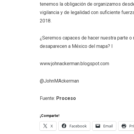
tenemos la obligación de organizarnos desde
vigilancia y de legalidad con suficiente fuerz
2018.
¿Seremos capaces de hacer nuestra parte o
desaparecen a México del mapa? l
www.johnackerman.blogspot.com
@JohnMAckerman
Fuente:
Proceso
¡Comparte!
X
Facebook
Email
Pr