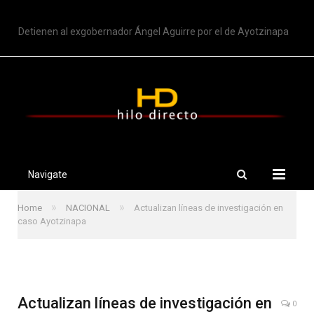
TRENDING
Detienen al exgobernador Ángel Aguirre por el de Ayotzinapa
Navigate
»
»
Home
NACIONAL
Actualizan líneas de investigación en
caso Ayotzinapa
Actualizan líneas de investigación en
0