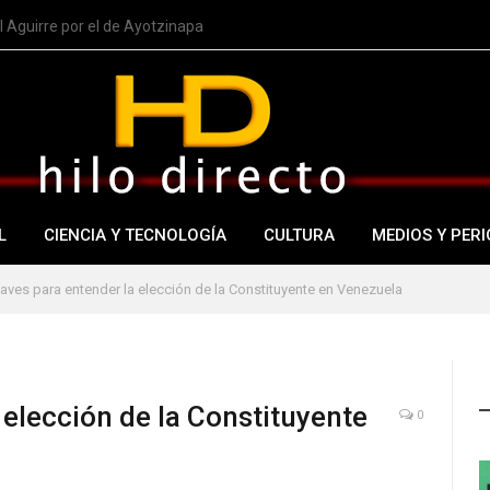
 Aguirre por el de Ayotzinapa
L
CIENCIA Y TECNOLOGÍA
CULTURA
MEDIOS Y PERI
laves para entender la elección de la Constituyente en Venezuela
 elección de la Constituyente
0