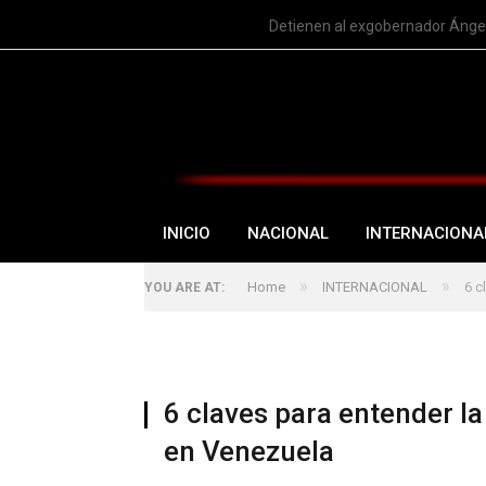
TRENDING
Detienen al exgobernador Ángel
INICIO
NACIONAL
INTERNACIONA
»
»
Home
INTERNACIONAL
6 c
YOU ARE AT:
6 claves para entender la
en Venezuela