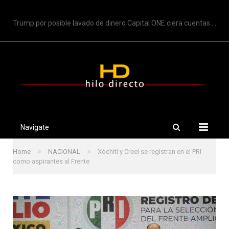
TRENDING
Trump por posible lavado de dinero Capital ONE ciera cuentas de Trump
Navigate
»
»
Home
NACIONAL
Xóchitl y Creel se registran en el PRI
como aspirantes al Frente