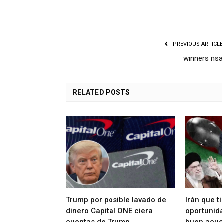
PREVIOUS ARTICL
winners ns
RELATED
POSTS
Trump por posible lavado de
Irán que t
dinero Capital ONE ciera
oportunida
cuentas de Trump
buen acue