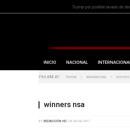
TRENDING
Trump por posible lavado de di
INICIO
NACIONAL
INTERNACIONA
»
»
Home
winners nsa
winners
YOU ARE AT:
winners nsa
BY
REDACCIÓN HD
ON
06/06/2017