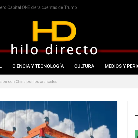
nero Capital ONE ciera cuentas de Trump
L
CIENCIA Y TECNOLOGÍA
CULTURA
MEDIOS Y PERI
sión con China por los aranceles