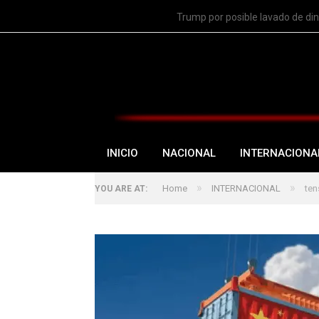
TRENDING
Trump por posible lavado de di
INICIO
NACIONAL
INTERNACIONA
»
»
Home
INTERNACIONAL
ten
YOU ARE AT: