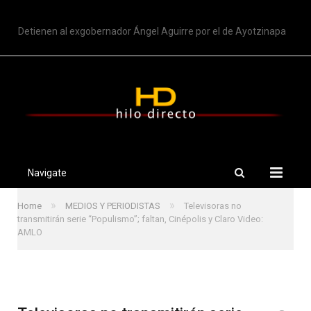
TRENDING
Detienen al exgobernador Ángel Aguirre por el de Ayotzinapa
Navigate
»
»
Home
MEDIOS Y PERIODISTAS
Televisoras no
transmitirán serie “Populismo”; faltan, Cinépolis y Claro Video:
AMLO